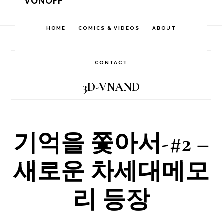
VONOFF
Skip
Skip
Skip
to
to
to
HOME
COMICS & VIDEOS
ABOUT
Home
/
Archives for 3D-VNAND
primary
main
footer
navigation
content
CONTACT
3D-VNAND
기억을 쫓아서-#2 –
새로운 차세대메모
리 등장