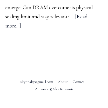
메
emerge. Can DRAM overcome its physical
모
scaling limit and stay relevant? …
[Read
리
about
more...]
등
A
장
trip
down
Footer
memory
lane
-
skyonsky@gmail.com
About
Comics
#2:
All work © Sky Ko -
2026
The