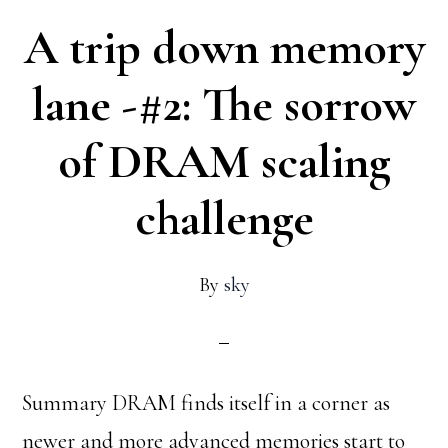
A trip down memory
쫓
아
lane -#2: The sorrow
서-
of DRAM scaling
#2
–
challenge
새
로
By
sky
운
차
세
Summary DRAM finds itself in a corner as
대
newer and more advanced memories start to