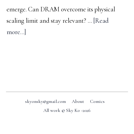
메
emerge. Can DRAM overcome its physical
모
scaling limit and stay relevant? …
[Read
리
about
more...]
등
A
장
trip
down
Footer
memory
lane
-
skyonsky@gmail.com
About
Comics
#2:
All work © Sky Ko -
2026
The