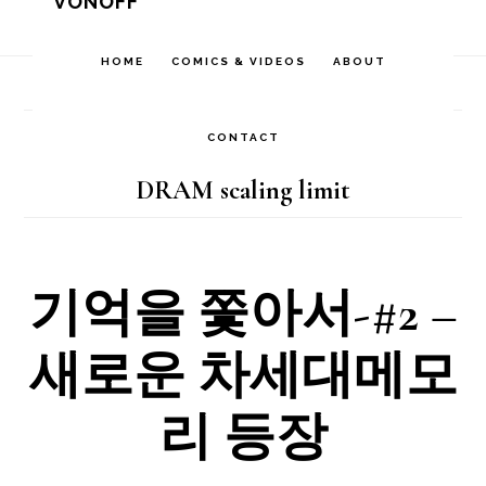
VONOFF
Skip
Skip
Skip
to
to
to
HOME
COMICS & VIDEOS
ABOUT
Home
/
Archives for DRAM scaling limit
primary
main
footer
navigation
content
CONTACT
DRAM scaling limit
기억을 쫓아서-#2 –
새로운 차세대메모
리 등장