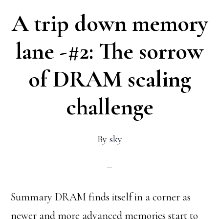
A trip down memory
쫓
아
lane -#2: The sorrow
서-
of DRAM scaling
#2
–
challenge
새
로
By
sky
운
차
세
Summary DRAM finds itself in a corner as
대
newer and more advanced memories start to